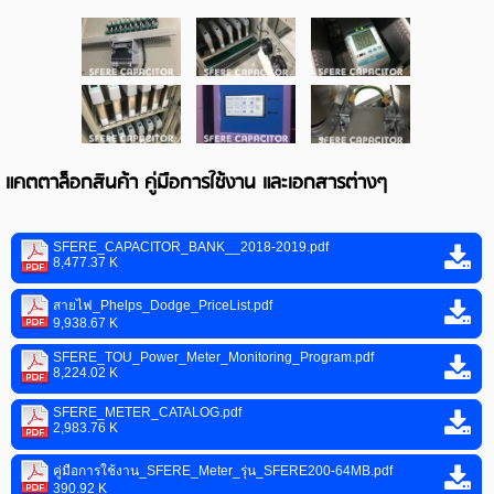
แคตตาล็อกสินค้า คู่มือการใช้งาน และเอกสารต่างๆ
SFERE_CAPACITOR_BANK__2018-2019.pdf
8,477.37 K
สายไฟ_Phelps_Dodge_PriceList.pdf
9,938.67 K
SFERE_TOU_Power_Meter_Monitoring_Program.pdf
8,224.02 K
SFERE_METER_CATALOG.pdf
2,983.76 K
คู่มือการใช้งาน_SFERE_Meter_รุ่น_SFERE200-64MB.pdf
390.92 K