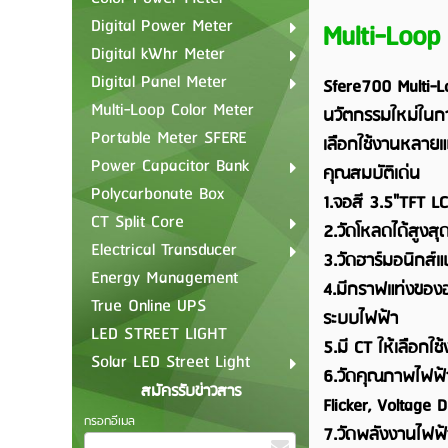
Digital Power Meter
Multi-Loop
Digital kWhr Meter
Digital Panel Meter
Sfere700 Multi-L
Multi-Loop Color Meter
นวัตกรรมใหม่ในการ
Portable Meter SFERE
เลือกใช้งานหลายแ
Power Capacitor Bank
คุณสมบัติเด่น
Polycarbonate Box
1.จอสี 3.5"TFT L
CT Split Core
2.วัดโหลดได้สูงส
Electrical Transducer
3.วัดฮาร์มอนิกส์
Energy Management
4.มีกราฟแท่งของฮา
True Online UPS
ระบบไฟฟ้า
LED STREET LIGHT
5.มี CT ให้เลือ
Solar LED Street Light
6.วัดคุณภาพไฟฟ้า 
สมัครรับข่าวสาร
Flicker, Voltage 
กรอกอีเมล
7.วัดพลังงานไฟฟ้